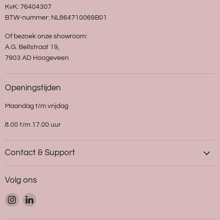
KvK: 76404307
BTW-nummer: NL864710069B01
Of bezoek onze showroom:
A.G. Bellstraat 19,
7903 AD Hoogeveen
Openingstijden
Maandag t/m vrijdag
8.00 t/m 17.00 uur
Contact & Support
Volg ons
Vind
Vind
ons
ons
op
op