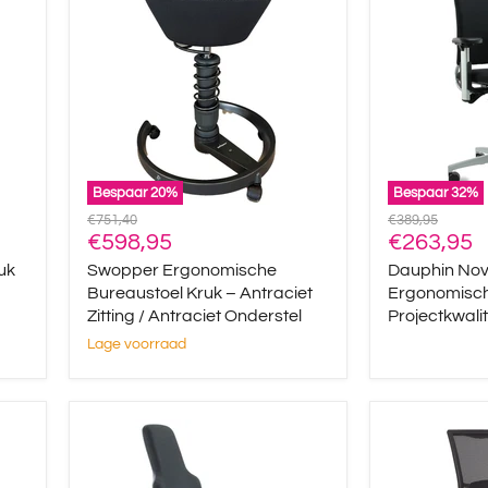
Bureaustoel
NPR
Kruk
–
–
Ergonomisc
Antraciet
Bureaustoel
Zitting
in
/
Projectkwalit
Antraciet
Onderstel
Bespaar
20
%
Bespaar
32
%
Oorspronkelijke
Oorspronkelijke
€751,40
€389,95
Huidige
Huidige
prijs
€598,95
prijs
€263,95
prijs
prijs
uk
Swopper Ergonomische
Dauphin Nov
Bureaustoel Kruk – Antraciet
Ergonomisch
Zitting / Antraciet Onderstel
Projectkwalit
Lage voorraad
ErgoMotion
NovaForm
S3
X60
–
–
Comfortabele
Ergonomisc