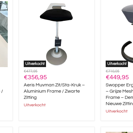
Aeris
Swopper
Muvman
Ergonomisc
Zit/Sta-
Kruk
Kruk
–
–
Grijze
Aluminium
Mesh
Frame
Zitting
/
/
Zwarte
Antraciet
Zitting
Frame
–
Demomodel
Uitverkocht
Uitverkocht
met
Oorspronkelijke
Oorspronkelijke
€477,95
€710,05
Nieuwe
Huidige
Huidige
prijs
€356,95
prijs
€449,95
Zitting
prijs
prijs
Aeris Muvman Zit/Sta-Kruk –
Swopper Er
 /
Aluminium Frame / Zwarte
– Grijze Mesh
Zitting
Frame – De
Nieuwe Zitti
Uitverkocht
Uitverkocht