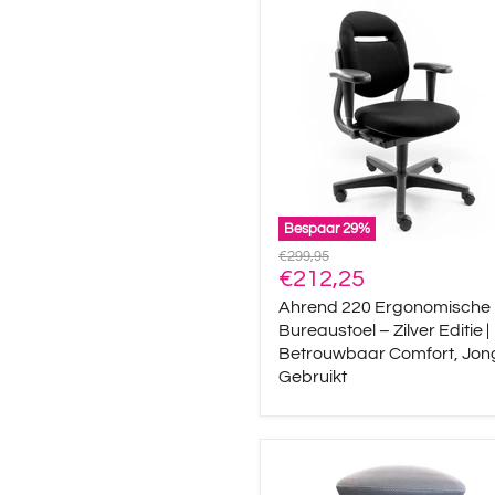
Ahrend
220
Ergonomische
Bureaustoel
–
Zilver
Editie
|
Betrouwbaar
Comfort,
Jong
Gebruikt
Bespaar
29
%
Oorspronkelijke
€299,95
Huidige
prijs
€212,25
prijs
Ahrend 220 Ergonomische
Bureaustoel – Zilver Editie |
Betrouwbaar Comfort, Jon
Gebruikt
Swopper
Ergonomische