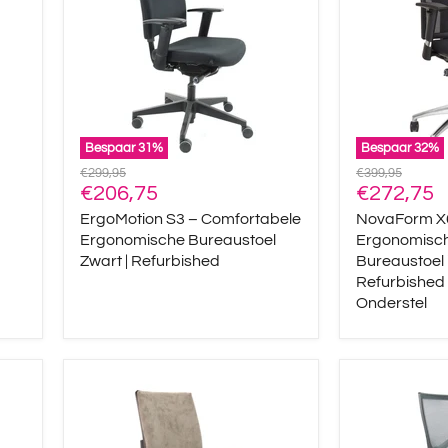
Ergonomische
Mesh
Bureaustoel
Bureaustoel
Zwart
in
|
Zwart
Refurbished
|
Refurbished
met
Luxe
Bespaar
31
%
Bespaar
32
%
Onderstel
Oorspronkelijke
Oorspronkelijke
€299,95
€399,95
Huidige
Huidige
prijs
€206,75
prijs
€272,75
prijs
prijs
ErgoMotion S3 – Comfortabele
NovaForm X
Ergonomische Bureaustoel
Ergonomisc
Zwart | Refurbished
Bureaustoel i
Refurbished
Onderstel
ErgoLuxe
Ergonomisc
Vento
Bureaustoel
–
Special
Bureaustoel
–