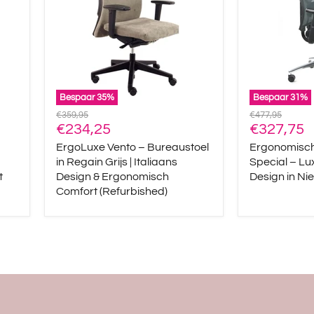
in
Luxe
Regain
Comfort
Grijs
&
|
Design
Italiaans
in
Design
Nieuwstaat
&
Ergonomisch
Bespaar
35
%
Bespaar
31
%
Comfort
Oorspronkelijke
Oorspronkelijke
€359,95
€477,95
(Refurbished)
Huidige
Huidige
prijs
€234,25
prijs
€327,75
prijs
prijs
ErgoLuxe Vento – Bureaustoel
Ergonomisch
in Regain Grijs | Italiaans
Special – Lu
t
Design & Ergonomisch
Design in Ni
Comfort (Refurbished)