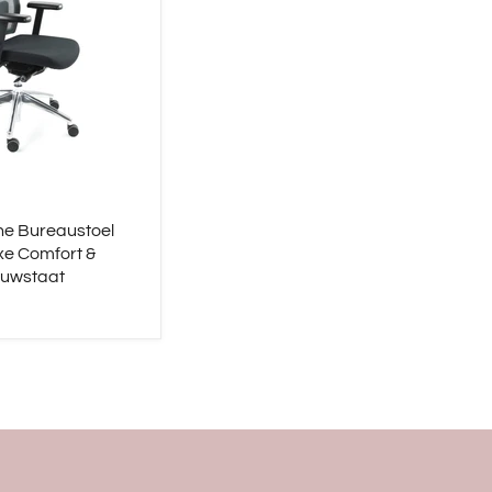
e Bureaustoel
xe Comfort &
euwstaat