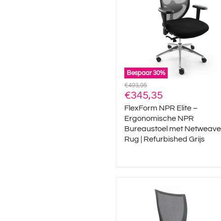
Ergonomische
NPR
Bureaustoel
met
Netweave
Rug
|
Refurbished
Bespaar
30
%
Grijs
Oorspronkelijke
€493,95
Huidige
prijs
€345,35
prijs
FlexForm NPR Elite –
Ergonomische NPR
Bureaustoel met Netweave
Rug | Refurbished Grijs
AeroFlex
Sync
–
Premium