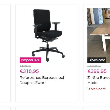
Refurbished
Zit-
Bureaustoel
Sta
Dauphin
Bureau
Zwart
Duo
–
DEMO
Model
Bespaar
32
%
Uitverkocht
Oorspronkelijke
Oorspronkelijke
€469,95
€1.000,00
Huidige
Huidige
prijs
€318,95
prijs
€399,95
prijs
prijs
Refurbished Bureaustoel
Zit-Sta Bur
Dauphin Zwart
Model
Uitverkocht