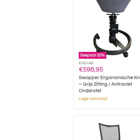
Kruk
–
Grijs
Zitting
/
Antraciet
Onderstel
Bespaar
20
%
Oorspronkelijke
€751,40
Huidige
prijs
€598,95
prijs
Swopper Ergonomische Kr
– Grijs Zitting / Antraciet
Onderstel
Lage voorraad
FlexForm
NPR
Elite
–