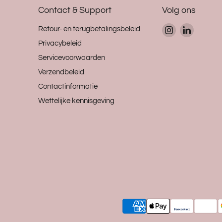
Contact & Support
Volg ons
Vind
Vind
Retour- en terugbetalingsbeleid
ons
ons
Privacybeleid
op
op
Servicevoorwaarden
Instagram
LinkedIn
Verzendbeleid
Contactinformatie
Wettelijke kennisgeving