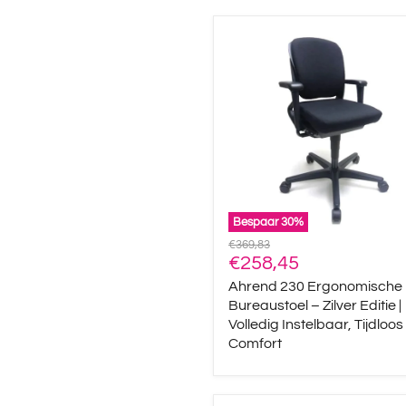
Ahrend
230
Ergonomische
Bureaustoel
–
Zilver
Editie
|
Volledig
Instelbaar,
Tijdloos
Comfort
Bespaar
30
%
Oorspronkelijke
€369,83
Huidige
prijs
€258,45
prijs
Ahrend 230 Ergonomische
Bureaustoel – Zilver Editie |
Volledig Instelbaar, Tijdloos
Comfort