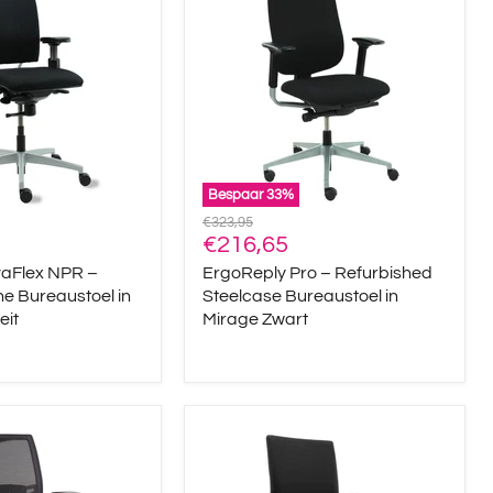
–
Refurbished
he
Steelcase
Bureaustoel
in
eit
Mirage
Zwart
Bespaar
33
%
Oorspronkelijke
€323,95
Huidige
prijs
€216,65
prijs
aFlex NPR –
ErgoReply Pro – Refurbished
e Bureaustoel in
Steelcase Bureaustoel in
eit
Mirage Zwart
Linea
Z1
–
he
Refurbished