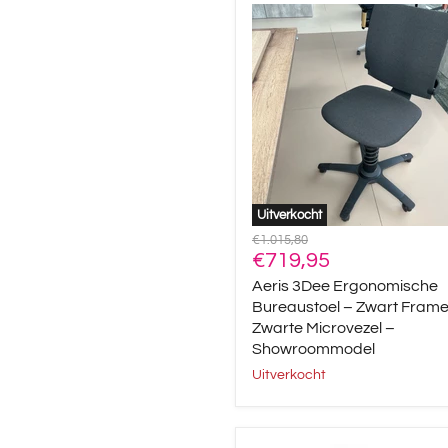
Aeris
3Dee
Ergonomische
Bureaustoel
–
Zwart
Frame
/
Zwarte
Microvezel
–
Showroommodel
Uitverkocht
Oorspronkelijke
€1.015,80
Huidige
prijs
€719,95
prijs
Aeris 3Dee Ergonomische
Bureaustoel – Zwart Frame
Zwarte Microvezel –
Showroommodel
Uitverkocht