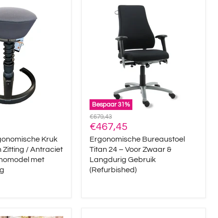
Ergonomische
he
Bureaustoel
Titan
24
–
Voor
Zwaar
&
Langdurig
Gebruik
(Refurbished)
Bespaar
31
%
Oorspronkelijke
€679,43
Huidige
prijs
€467,45
prijs
gonomische Kruk
Ergonomische Bureaustoel
 Zitting / Antraciet
Titan 24 – Voor Zwaar &
momodel met
Langdurig Gebruik
ng
(Refurbished)