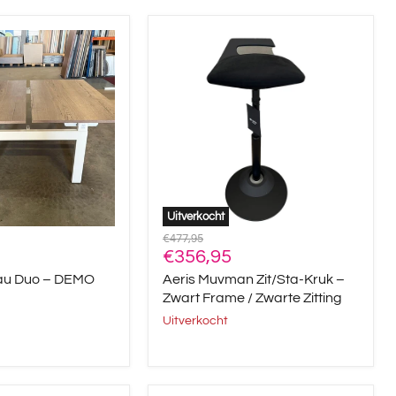
Aeris
Muvman
Zit/Sta-
Kruk
–
Zwart
Frame
/
Zwarte
Zitting
Uitverkocht
Oorspronkelijke
€477,95
Huidige
prijs
€356,95
prijs
eau Duo – DEMO
Aeris Muvman Zit/Sta-Kruk –
Zwart Frame / Zwarte Zitting
Uitverkocht