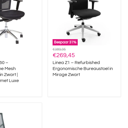
Ergonomische
Bureaustoel
in
Mirage
Zwart
Bespaar
31
%
Oorspronkelijke
€389,95
Huidige
prijs
€269,45
prijs
60 –
Linea Z1 – Refurbished
he Mesh
Ergonomische Bureaustoel in
n Zwart |
Mirage Zwart
 met Luxe
he