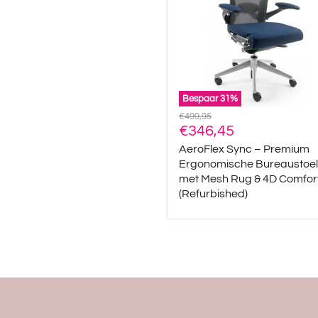
Ergonomische
Bureaustoel
met
Mesh
Rug
&
4D
Comfort
Bespaar
31
%
(Refurbished)
Oorspronkelijke
€499,95
Huidige
prijs
€346,45
prijs
AeroFlex Sync – Premium
Ergonomische Bureaustoel
met Mesh Rug & 4D Comfor
(Refurbished)