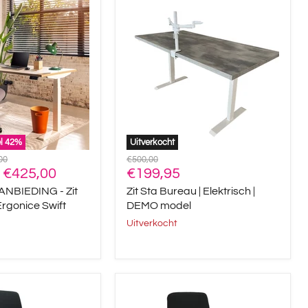
Zit
G
Sta
Bureau
|
Elektrisch
|
DEMO
model
el
42
%
Uitverkocht
onkelijke
Oorspronkelijke
00
€500,00
Huidige
-
€425,00
prijs
€199,95
prijs
NBIEDING - Zit
Zit Sta Bureau | Elektrisch |
rgonice Swift
DEMO model
Uitverkocht
ErgoReply
Pro