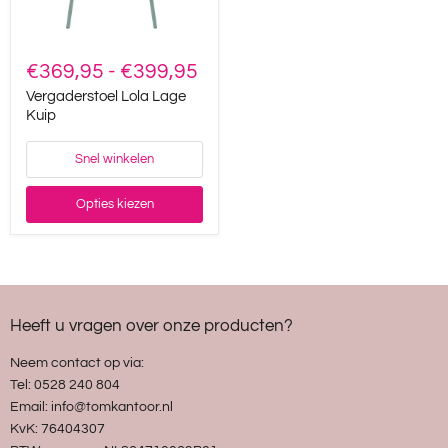
€369,95
-
€399,95
Vergaderstoel Lola Lage
Kuip
Snel winkelen
Opties kiezen
Heeft u vragen over onze producten?
Neem contact op via:
Tel: 0528 240 804
Email: info@tomkantoor.nl
KvK: 76404307