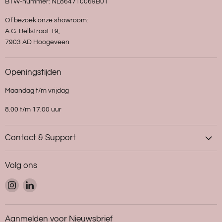
BTW-nummer: NL864710069B01
Of bezoek onze showroom:
A.G. Bellstraat 19,
7903 AD Hoogeveen
Openingstijden
Maandag t/m vrijdag
8.00 t/m 17.00 uur
Contact & Support
Volg ons
Vind
Vind
ons
ons
op
op
Instagram
LinkedIn
Aanmelden voor Nieuwsbrief