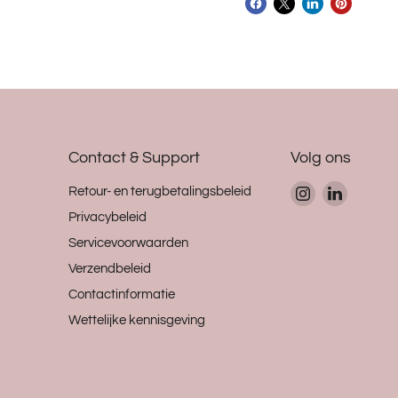
Contact & Support
Volg ons
Vind
Vind
Retour- en terugbetalingsbeleid
ons
ons
Privacybeleid
op
op
Servicevoorwaarden
Instagram
LinkedIn
Verzendbeleid
Contactinformatie
Wettelijke kennisgeving