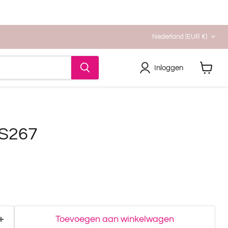
Land
Nederland
(EUR €)
Inloggen
Winkel
bekijke
KS267
Toevoegen aan winkelwagen