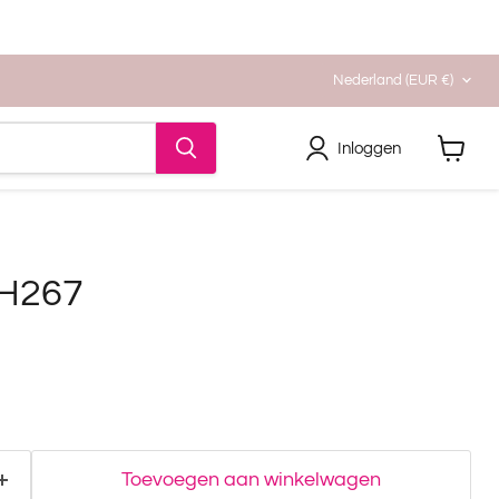
Land
Nederland
(EUR €)
Inloggen
Winkel
bekijke
RH267
Toevoegen aan winkelwagen