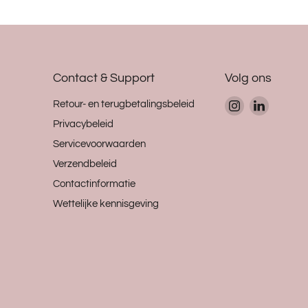
Contact & Support
Volg ons
Vind
Vind
Retour- en terugbetalingsbeleid
ons
ons
Privacybeleid
op
op
Servicevoorwaarden
Instagram
LinkedIn
Verzendbeleid
Contactinformatie
Wettelijke kennisgeving