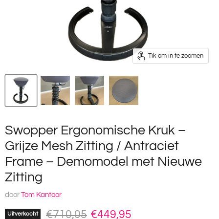
Tik om in te zoomen
Swopper Ergonomische Kruk –
Grijze Mesh Zitting / Antraciet
Frame – Demomodel met Nieuwe
Zitting
door
Tom Kantoor
Oorspronkelijke prijs
Huidige prijs
€710,05
€449,95
Uitverkocht