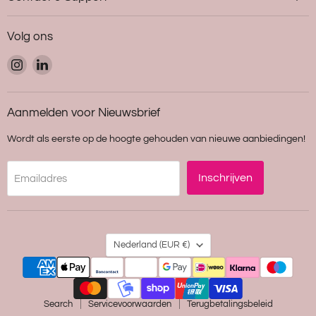
Volg ons
Vind
Vind
ons
ons
op
op
Instagram
LinkedIn
Aanmelden voor Nieuwsbrief
Wordt als eerste op de hoogte gehouden van nieuwe aanbiedingen!
Inschrijven
Emailadres
Land
Nederland
(EUR €)
Search
Servicevoorwaarden
Terugbetalingsbeleid