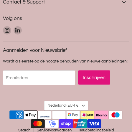
Contact & Support
Volg ons
Vind
Vind
ons
ons
op
op
Instagram
LinkedIn
Aanmelden voor Nieuwsbrief
Wordt als eerste op de hoogte gehouden van nieuwe aanbiedingen!
Inschrijven
Emailadres
Land
Nederland
(EUR €)
Search
Servicevoorwaarden
Terugbetalingsbeleid