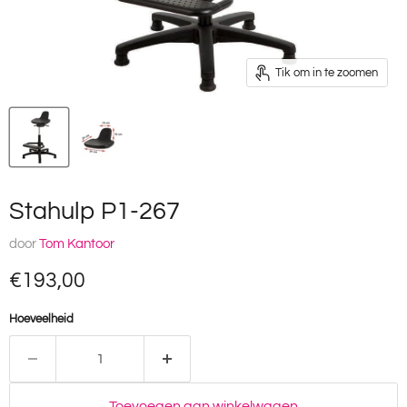
Tik om in te zoomen
Stahulp P1-267
door
Tom Kantoor
Huidige prijs
€193,00
Hoeveelheid
Toevoegen aan winkelwagen