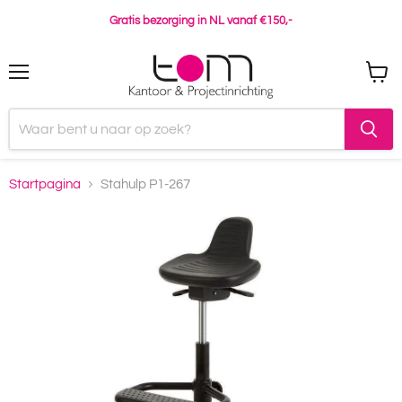
Gratis bezorging in NL vanaf €150,-
Menu
Winke
bekijk
Startpagina
Stahulp P1-267