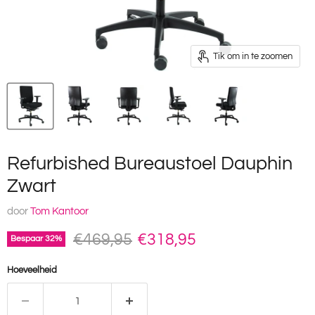
Tik om in te zoomen
Refurbished Bureaustoel Dauphin
Zwart
door
Tom Kantoor
Oorspronkelijke prijs
Huidige prijs
€469,95
€318,95
Bespaar
32
%
Hoeveelheid