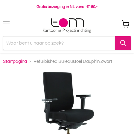
Gratis bezorging in NL vanaf €150,-
Menu
Winke
bekijk
Startpagina
Refurbished Bureaustoel Dauphin Zwart