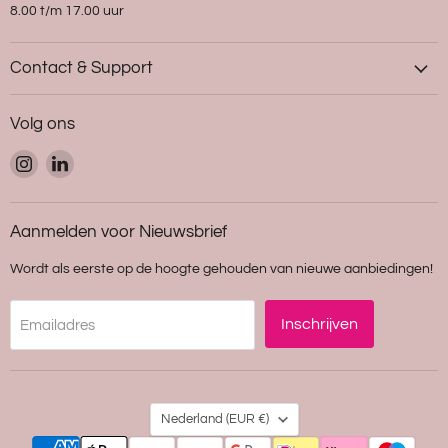
8.00 t/m 17.00 uur
Contact & Support
Volg ons
Vind
Vind
ons
ons
op
op
Instagram
LinkedIn
Aanmelden voor Nieuwsbrief
Wordt als eerste op de hoogte gehouden van nieuwe aanbiedingen!
Inschrijven
Emailadres
Land
Nederland
(EUR €)