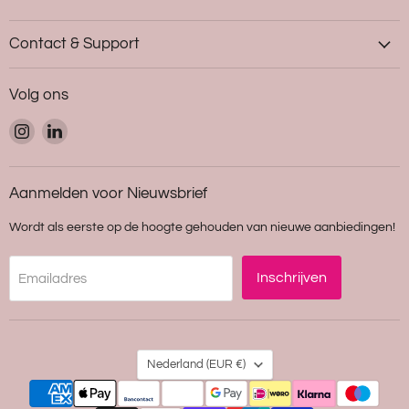
Contact & Support
Volg ons
Vind
Vind
ons
ons
op
op
Instagram
LinkedIn
Aanmelden voor Nieuwsbrief
Wordt als eerste op de hoogte gehouden van nieuwe aanbiedingen!
Inschrijven
Emailadres
Land
Nederland
(EUR €)