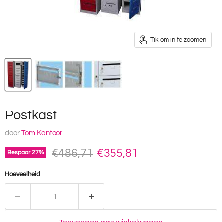
Tik om in te zoomen
Postkast
door
Tom Kantoor
Oorspronkelijke prijs
Huidige prijs
€486,71
€355,81
Bespaar
27
%
Hoeveelheid