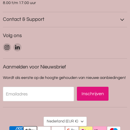
8.00 t/m 17.00 uur
Contact & Support
Volg ons
Vind
Vind
ons
ons
op
op
Instagram
LinkedIn
Aanmelden voor Nieuwsbrief
Wordt als eerste op de hoogte gehouden van nieuwe aanbiedingen!
Inschrijven
Emailadres
Land
Nederland
(EUR €)