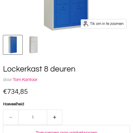
Tik om in te zoomen
Lockerkast 8 deuren
door
Tom Kantoor
Huidige prijs
€734,85
Hoeveelheid
Toevoegen aan winkelwagen