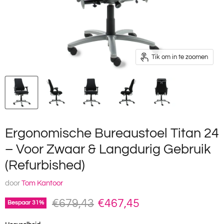
Tik om in te zoomen
Ergonomische Bureaustoel Titan 24
– Voor Zwaar & Langdurig Gebruik
(Refurbished)
door
Tom Kantoor
Oorspronkelijke prijs
Huidige prijs
€679,43
€467,45
Bespaar
31
%