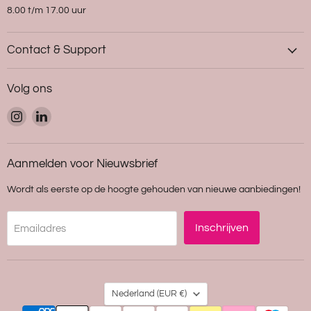
8.00 t/m 17.00 uur
Contact & Support
Volg ons
Vind
Vind
ons
ons
op
op
Instagram
LinkedIn
Aanmelden voor Nieuwsbrief
Wordt als eerste op de hoogte gehouden van nieuwe aanbiedingen!
Inschrijven
Emailadres
Land
Nederland
(EUR €)