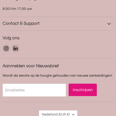
8.00 t/m 17.00 uur
Contact & Support
Volg ons
Vind
Vind
ons
ons
op
op
Instagram
LinkedIn
Aanmelden voor Nieuwsbrief
Wordt als eerste op de hoogte gehouden van nieuwe aanbiedingen!
Inschrijven
Emailadres
Land
Nederland
(EUR €)