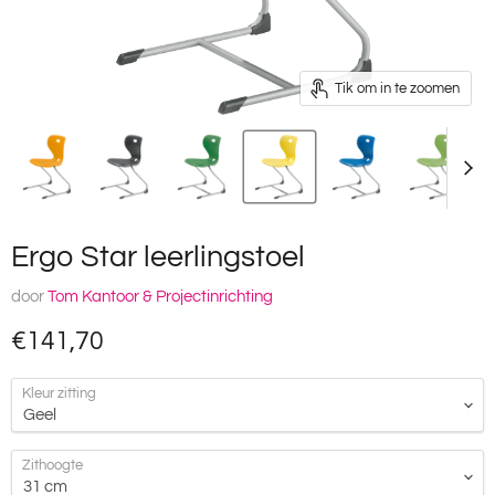
Tik om in te zoomen
Ergo Star leerlingstoel
door
Tom Kantoor & Projectinrichting
Huidige prijs
€141,70
Kleur zitting
Zithoogte