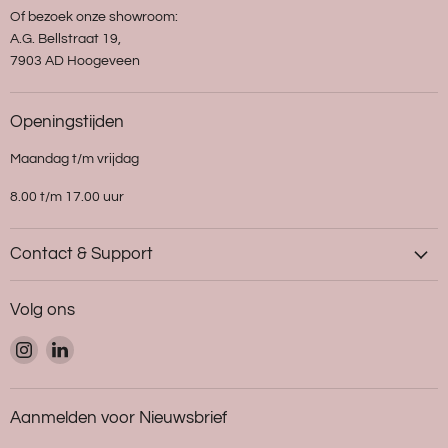
Of bezoek onze showroom:
A.G. Bellstraat 19,
7903 AD Hoogeveen
Openingstijden
Maandag t/m vrijdag
8.00 t/m 17.00 uur
Contact & Support
Volg ons
Vind
Vind
ons
ons
op
op
Instagram
LinkedIn
Aanmelden voor Nieuwsbrief