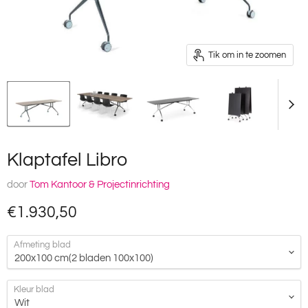
Tik om in te zoomen
Klaptafel Libro
door
Tom Kantoor & Projectinrichting
Huidige prijs
€1.930,50
Afmeting blad
Kleur blad