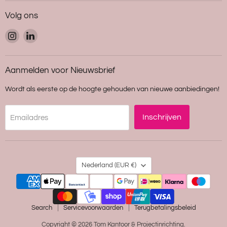
Volg ons
Vind
Vind
ons
ons
op
op
Instagram
LinkedIn
Aanmelden voor Nieuwsbrief
Wordt als eerste op de hoogte gehouden van nieuwe aanbiedingen!
Inschrijven
Emailadres
Land
Nederland
(EUR €)
Search
Servicevoorwaarden
Terugbetalingsbeleid
Copyright © 2026 Tom Kantoor & Projectinrichting.