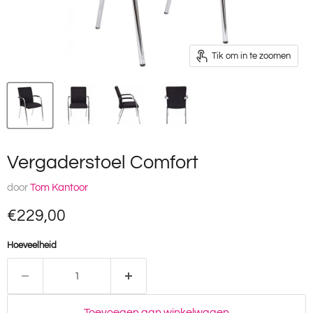
Tik om in te zoomen
Vergaderstoel Comfort
door
Tom Kantoor
Huidige prijs
€229,00
Hoeveelheid
Toevoegen aan winkelwagen