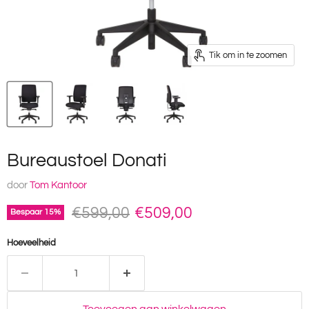
Tik om in te zoomen
Bureaustoel Donati
door
Tom Kantoor
Oorspronkelijke prijs
Huidige prijs
€599,00
€509,00
Bespaar
15
%
Hoeveelheid