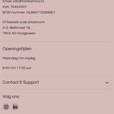
Email: info@tomkantoor.nl
KvK: 76404307
BTW-nummer: NL864710069B01
Of bezoek onze showroom:
A.G. Bellstraat 19,
7903 AD Hoogeveen
Openingstijden
Maandag t/m vrijdag
8.00 t/m 17.00 uur
Contact & Support
Volg ons
Vind
Vind
ons
ons