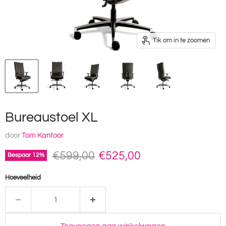
Tik om in te zoomen
Bureaustoel XL
door
Tom Kantoor
Oorspronkelijke prijs
Huidige prijs
€599,00
€525,00
Bespaar
12
%
Hoeveelheid