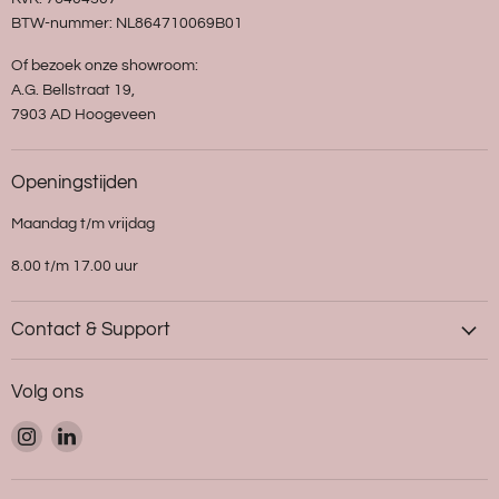
BTW-nummer: NL864710069B01
Of bezoek onze showroom:
A.G. Bellstraat 19,
7903 AD Hoogeveen
Openingstijden
Maandag t/m vrijdag
8.00 t/m 17.00 uur
Contact & Support
Volg ons
Vind
Vind
ons
ons
op
op