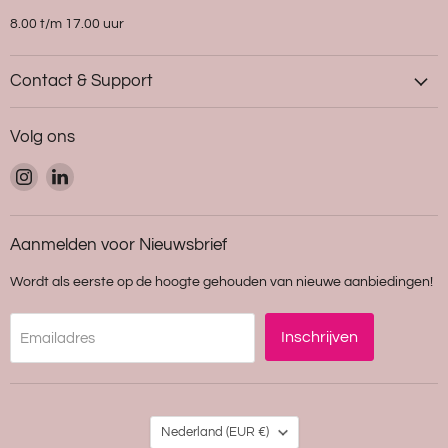
8.00 t/m 17.00 uur
Contact & Support
Volg ons
Vind
Vind
ons
ons
op
op
Instagram
LinkedIn
Aanmelden voor Nieuwsbrief
Wordt als eerste op de hoogte gehouden van nieuwe aanbiedingen!
Inschrijven
Emailadres
Land
Nederland
(EUR €)