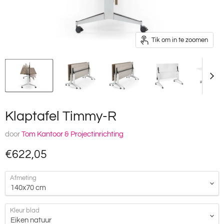
Tik om in te zoomen
Klaptafel Timmy-R
door
Tom Kantoor & Projectinrichting
Huidige prijs
€622,05
Afmeting
Kleur blad